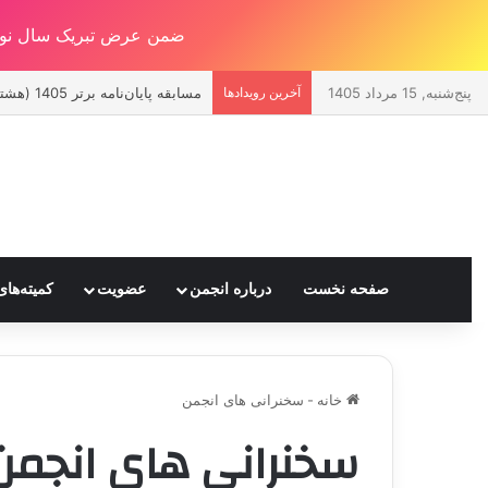
ضمن عرض تبریک سال نو ! 
پنج‌شنبه, 15 مرداد 1405
آخرین رویدادها
مسابقه پايان‌نامه برتر 1405 (هشتمين يادواره دکتر حسين صدقی)
صفحه نخست
درباره انجمن
عضویت
کمیته‌ه
خانه
-
سخنرانی های انجمن
سخنرانی های انجمن