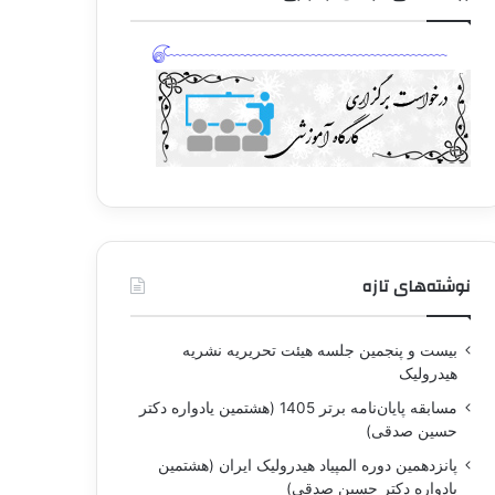
نوشته‌های تازه
بيست و پنجمين جلسه هيئت تحريريه نشريه
هيدروليک
مسابقه پايان‌نامه برتر 1405 (هشتمين يادواره دکتر
حسين صدقی)
پانزدهمين دوره المپياد هيدروليک ايران (هشتمين
يادواره دکتر حسين صدقی)