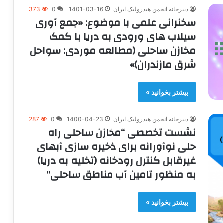
دبیرخانه انجمن هیدرولیک ایران
1401-03-16
0
373
سخنرانی علمی با موضوع: «جمع آوری
سیلاب های ورودی به دریا با کمک
مخازن ساحلی (مطالعه موردی: سواحل
شرق مازندران)»
بیشتر بخوانید »
دبیرخانه انجمن هیدرولیک ایران
1400-04-23
0
287
نشست تخصصی “مخازن ساحلی راه
حلی نوآورانه برای ذخیره سازی آبهای
غیرقابل کنترل رودخانه (تخلیه به دریا)
به منظور تامین آب مناطق ساحلی”
بیشتر بخوانید »