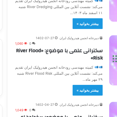
کميته مهندسی رودخانه انجمن هيدروليک ايران تقديم
می‌کند: نشست آنلاين بين المللی River Dredging شنبه
۱۱ اسفند ماه ۱۴۰۳…
بیشتر بخوانید »
دبیرخانه انجمن هیدرولیک ایران
1402-07-27
1,060
0
سخنرانی علمی با موضوع: «River Flood
Risk»
کميته مهندسی رودخانه انجمن هيدروليک ايران تقديم
می‌کند: نشست آنلاين بين المللی River Flood Risk شنبه
۲۹ مهر ماه…
بیشتر بخوانید »
دبیرخانه انجمن هیدرولیک ایران
1402-04-27
1,049
0