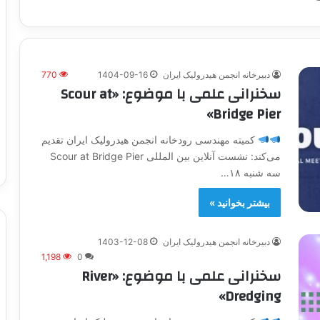
دبیرخانه انجمن هیدرولیک ایران
1404-09-16
770
سخنرانی علمی با موضوع: «Scour at
Bridge Pier»
کميته مهندسی رودخانه انجمن هيدروليک ايران تقديم
می‌کند: نشست آنلاين بين المللی Scour at Bridge Pier
سه شنبه ۱۸…
بیشتر بخوانید »
دبیرخانه انجمن هیدرولیک ایران
1403-12-08
1,198
0
سخنرانی علمی با موضوع: «River
Dredging»