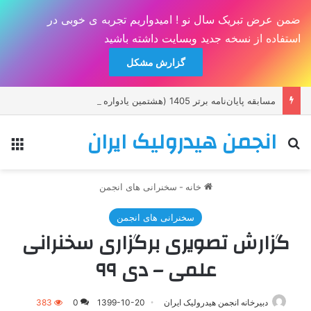
ضمن عرض تبریک سال نو ! امیدواریم تجربه ی خوبی در
استفاده از نسخه جدید وبسایت داشته باشید
گزارش مشکل
مسابقه پايان‌نامه برتر 1405 (هشتمين يادواره دکتر حسين صدقی)
انجمن هیدرولیک ایران
جستجو برای
منو
خانه
-
سخنرانی های انجمن
سخنرانی های انجمن
گزارش تصویری برگزاری سخنرانی
علمی – دی ۹۹
دبیرخانه انجمن هیدرولیک ایران
1399-10-20
0
383