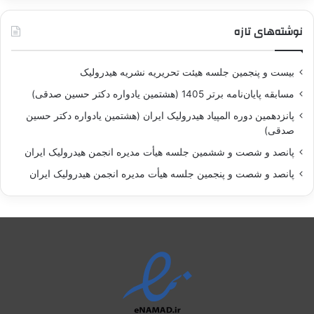
نوشته‌های تازه
بيست و پنجمين جلسه هيئت تحريريه نشريه هيدروليک
مسابقه پايان‌نامه برتر 1405 (هشتمين يادواره دکتر حسين صدقی)
پانزدهمين دوره المپياد هيدروليک ايران (هشتمين يادواره دکتر حسين
صدقی)
پانصد و شصت و ششمين جلسه هيأت مديره انجمن هيدروليک ايران
پانصد و شصت و پنجمين جلسه هيأت مديره انجمن هيدروليک ايران