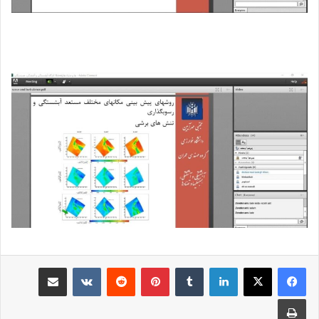
لینکدین
‫تامبلر
‫پین‌ترست
‫رددیت
‫VKontakte
رایانامه
چاپ