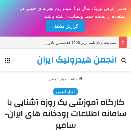
ضمن عرض تبریک سال نو ! امیدواریم تجربه ی خوبی در
استفاده از نسخه جدید وبسایت داشته باشید
گزارش مشکل
مسابقه پايان‌نامه برتر 1405 (هشتمين يادواره دکتر حسين صدقی)
انجمن هیدرولیک ایران
جستجو برای
منو
خانه
-
اخبار انجمن
اخبار انجمن
کارگاه آموزشی يک روزه آشنايی با
سامانه اطلاعات رودخانه های ايران-
سامیر