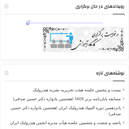
رویدادهای در حال برگزاری
نوشته‌های تازه
بيست و پنجمين جلسه هيئت تحريريه نشريه هيدروليک
مسابقه پايان‌نامه برتر 1405 (هشتمين يادواره دکتر حسين صدقی)
پانزدهمين دوره المپياد هيدروليک ايران (هشتمين يادواره دکتر حسين
صدقی)
پانصد و شصت و ششمين جلسه هيأت مديره انجمن هيدروليک ايران