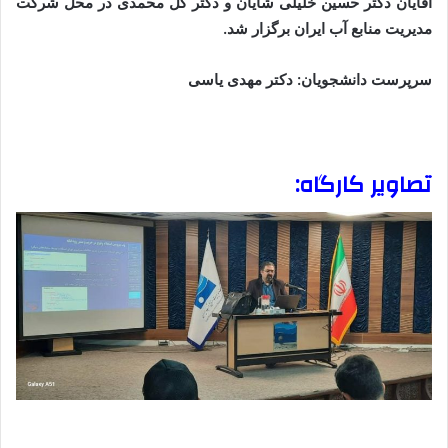
آقايان دکتر حسين خليلی شايان و دکتر گل محمدی در محل شرکت
مديريت منابع آب ايران برگزار شد.
سرپرست دانشجويان: دکتر مهدی ياسی
تصاوير کارگاه: