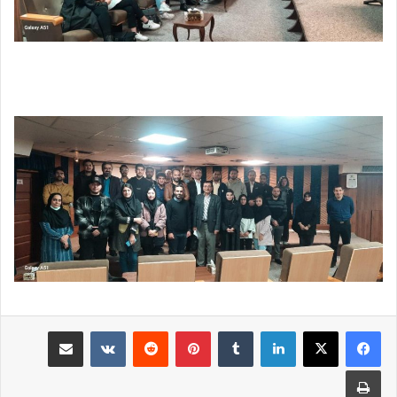
لینکدین
‫تامبلر
‫پین‌ترست
‫رددیت
‫VKontakte
رایانامه
چاپ