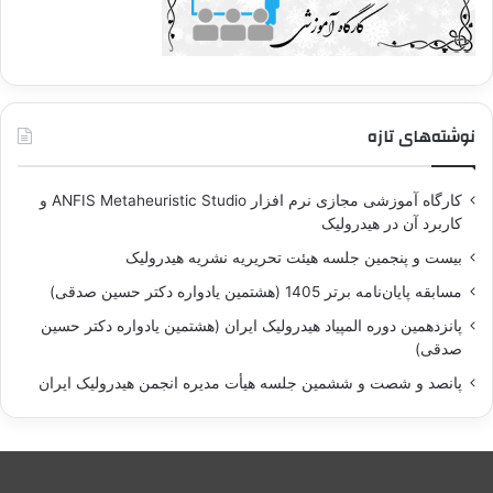
نوشته‌های تازه
کارگاه آموزشی مجازی نرم افزار ANFIS Metaheuristic Studio و
کاربرد آن در هيدروليک
بيست و پنجمين جلسه هيئت تحريريه نشريه هيدروليک
مسابقه پايان‌نامه برتر 1405 (هشتمين يادواره دکتر حسين صدقی)
پانزدهمين دوره المپياد هيدروليک ايران (هشتمين يادواره دکتر حسين
صدقی)
پانصد و شصت و ششمين جلسه هيأت مديره انجمن هيدروليک ايران