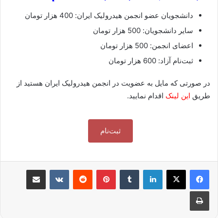
دانشجويان عضو انجمن هيدروليک ايران: 400 هزار تومان
ساير دانشجويان: 500 هزار تومان
اعضای انجمن: 500 هزار تومان
ثبت‌نام آزاد: 600 هزار تومان
در صورتی که مايل به عضويت در انجمن هيدروليک ايران هستيد از
طريق
اين لينک
اقدام نماييد.
ثبت‌نام
لینکدین
‫تامبلر
‫پین‌ترست
‫رددیت
‫VKontakte
رایانامه
چاپ