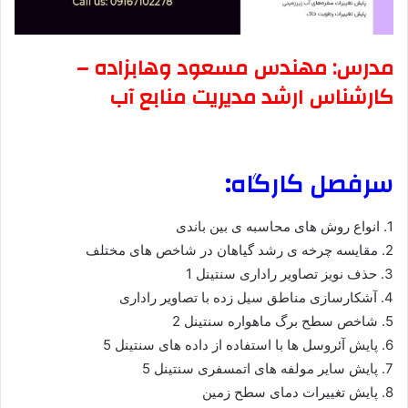
مدرس: مهندس مسعود وهابزاده –
کارشناس ارشد مديريت منابع آب
سرفصل کارگاه:
1. انواع روش های محاسبه ی بين باندی
2. مقايسه چرخه ی رشد گياهان در شاخص های مختلف
3. حذف نويز تصاوير راداری سنتينل 1
4. آشکارسازی مناطق سيل زده با تصاوير راداری
5. شاخص سطح برگ ماهواره سنتينل 2
6. پايش آئروسل ها با استفاده از داده های سنتينل 5
7. پايش ساير مولفه های اتمسفری سنتينل 5
8. پايش تغييرات دمای سطح زمين