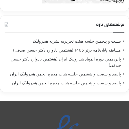
نوشته‌های تازه
بيست و پنجمين جلسه هيئت تحريريه نشريه هيدروليک
مسابقه پايان‌نامه برتر 1405 (هشتمين يادواره دکتر حسين صدقی)
پانزدهمين دوره المپياد هيدروليک ايران (هشتمين يادواره دکتر حسين
صدقی)
پانصد و شصت و ششمين جلسه هيأت مديره انجمن هيدروليک ايران
پانصد و شصت و پنجمين جلسه هيأت مديره انجمن هيدروليک ايران