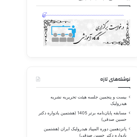
نوشته‌های تازه
بيست و پنجمين جلسه هيئت تحريريه نشريه
هيدروليک
مسابقه پايان‌نامه برتر 1405 (هشتمين يادواره دکتر
حسين صدقی)
پانزدهمين دوره المپياد هيدروليک ايران (هشتمين
يادواره دکتر حسين صدقی)