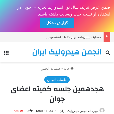
ضمن عرض تبریک سال نو ! امیدواریم تجربه ی خوبی در
استفاده از نسخه جدید وبسایت داشته باشید
گزارش مشکل
مسابقه پايان‌نامه برتر 1405 (هشتمين يادواره دکتر حسين صدقی)
انجمن هیدرولیک ایران
جستجو برای
منو
خانه
-
جلسات انجمن
جلسات انجمن
هجدهمین جلسه کمیته اعضای
جوان
دبیرخانه انجمن هیدرولیک ایران
1399-11-03
0
539