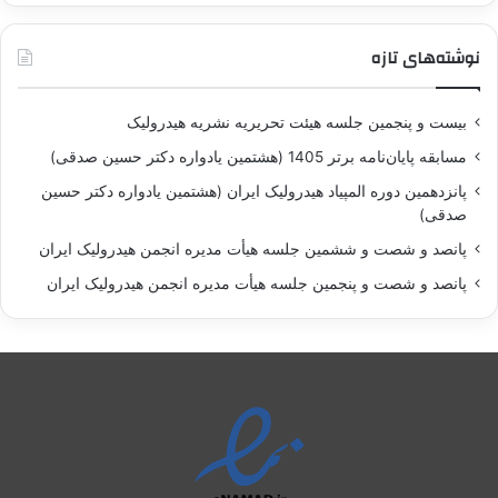
نوشته‌های تازه
بيست و پنجمين جلسه هيئت تحريريه نشريه هيدروليک
مسابقه پايان‌نامه برتر 1405 (هشتمين يادواره دکتر حسين صدقی)
پانزدهمين دوره المپياد هيدروليک ايران (هشتمين يادواره دکتر حسين
صدقی)
پانصد و شصت و ششمين جلسه هيأت مديره انجمن هيدروليک ايران
پانصد و شصت و پنجمين جلسه هيأت مديره انجمن هيدروليک ايران