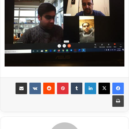
لینکدین
‫تامبلر
‫پین‌ترست
‫رددیت
‫VKontakte
رایانامه
چاپ